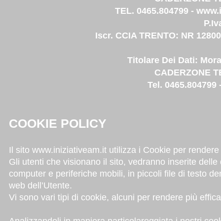
TEL. 0465.804799 -
www.i
P.I
Iscr. CCIA TRENTO: NR 12800 -
Titolare Dei Dati: Mora
CADERZONE TER
Tel. 0465.804799 
COOKIE POLICY
Il sito
www.iniziativeam.it
utilizza i Cookie per rendere i
Gli utenti che visionano il sito, vedranno inserite dell
computer e periferiche mobili, in piccoli file di testo d
web dell’Utente.
Vi sono vari tipi di cookie, alcuni per rendere più effica