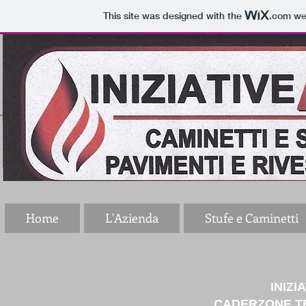
This site was designed with the
.com
web
Home
L'Azienda
Stufe e Caminetti
INIZIA
CADERZONE TER