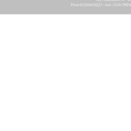
P.Iva 01220410227 - Iscr. CCIA TRE